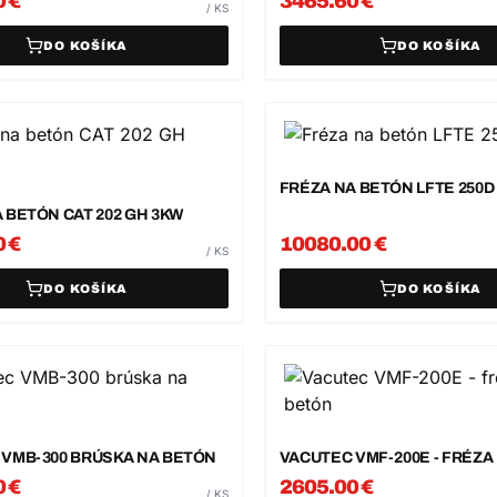
0
€
3465.60
€
/
KS
DO KOŠÍKA
DO KOŠÍKA
FRÉZA NA BETÓN LFTE 250D
 BETÓN CAT 202 GH 3KW
0
€
10080.00
€
/
KS
DO KOŠÍKA
DO KOŠÍKA
 VMB-300 BRÚSKA NA BETÓN
VACUTEC VMF-200E - FRÉZA
0
€
2605.00
€
/
KS