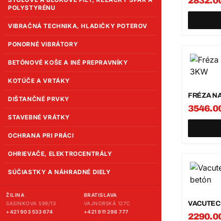
2832.0
POLYSTYRÉNU
VIBRAČNÁ TECHNIKA, HLADIČKY POTEROV
PONORNÉ VIBRÁTORY
BETÓNOVÉ KOŠE A INÉ PREPRAVNÍKY
KOTÚČE A VRTÁKY
FRÉZA NA
DIŠTANČNÉ PRVKY
3546.0
STAVEBNÉ VRÁTKY
OCHRANA PRI PRÁCI
OHRIEVAČE, ELEKTROCENTRÁLY
SÚČIASTKY A NÁHRADNÉ DIELY
ŽILINA
BRATISLAVA
VACUTEC
SASINKOVA 599/13
VAJNORSKÁ 127C
+421 903 533 674
+421 911 298 777
2290.0