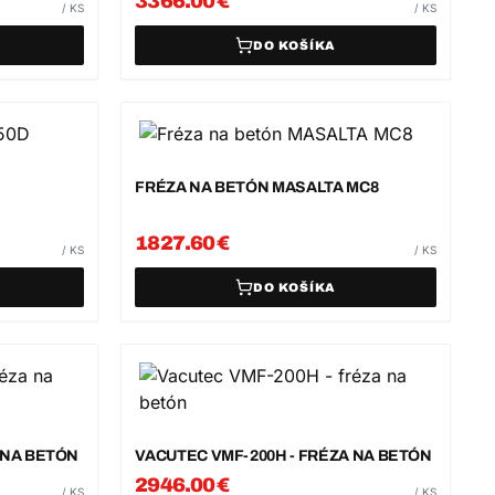
3366.00
€
/
KS
/
KS
DO KOŠÍKA
FRÉZA NA BETÓN MASALTA MC8
1827.60
€
/
KS
/
KS
DO KOŠÍKA
 NA BETÓN
VACUTEC VMF-200H - FRÉZA NA BETÓN
2946.00
€
/
KS
/
KS