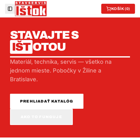
KOŠÍK (
0
)
Toggle Sidebar
STAVAJTE S
IŠT
OTOU
Materiál, technika, servis — všetko na
jednom mieste. Pobočky v Žiline a
Bratislave.
PREHLIADAŤ KATALÓG
AKO TO FUNGUJE