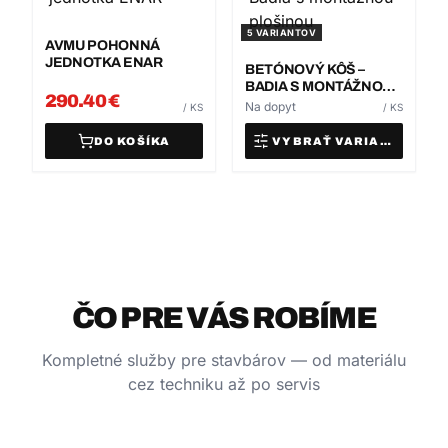
5
VARIANTOV
AVMU POHONNÁ
JEDNOTKA ENAR
BETÓNOVÝ KÔŠ –
BADIA S MONTÁŽNOU
290.40
€
PLOŠINOU
Na dopyt
/
KS
/
KS
DO KOŠÍKA
VYBRAŤ VARIANT
ČO PRE VÁS ROBÍME
Kompletné služby pre stavbárov — od materiálu
cez techniku až po servis