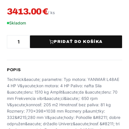
3413.00
€
/
ks
Skladom
PRIDAŤ DO KOŠÍKA
POPIS
Technick&eacute; parametre: Typ motora: YANMAR L48AE
4 HP V&yacute;kon motora: 4 HP Palivo: nafta Sila
&uacute;deru: 1510 kg Amplit&uacute;da &uacute;deru: 70
mm Frekvencia vibr&aacute;ci&iacute;: 650 rpm
V&yacute;konnosť: 205 m2 Hmotnosť bez paliva: 81 kg
Rozmery: 770x398x1038 mm Rozmery p&auml;tky:
332&#215;280 mm V&yacute;hody: Pohodlie &#8211; dobre
odpružen&eacute; držadlo Univerz&aacute;lnosť &#8211; tri