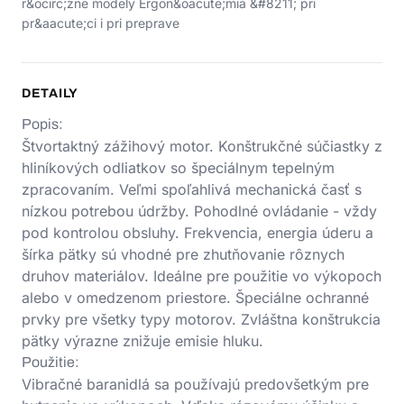
r&ocirc;zne modely Ergon&oacute;mia &#8211; pri
pr&aacute;ci i pri preprave
DETAILY
Popis:
Štvortaktný zážihový motor. Konštrukčné súčiastky z
hliníkových odliatkov so špeciálnym tepelným
zpracovaním. Veľmi spoľahlivá mechanická časť s
nízkou potrebou údržby. Pohodlné ovládanie - vždy
pod kontrolou obsluhy. Frekvencia, energia úderu a
šírka pätky sú vhodné pre zhutňovanie rôznych
druhov materiálov. Ideálne pre použitie vo výkopoch
alebo v omedzenom priestore. Špeciálne ochranné
prvky pre všetky typy motorov. Zvláštna konštrukcia
pätky výrazne znižuje emisie hluku.
Použitie:
Vibračné baranidlá sa používajú predovšetkým pre