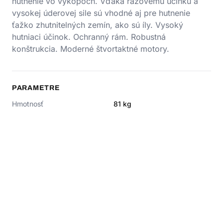
hutnenie vo výkopoch. Vďaka rázovému účinku a
vysokej úderovej sile sú vhodné aj pre hutnenie
ťažko zhutnitelných zemín, ako sú íly. Vysoký
hutniaci účinok. Ochranný rám. Robustná
konštrukcia. Moderné štvortaktné motory.
PARAMETRE
Hmotnosť
81
kg