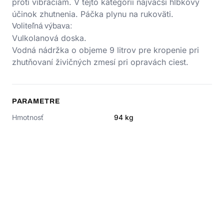
proti vibráciám. V tejto kategórii najväčší hĺbkový
účinok zhutnenia. Páčka plynu na rukoväti.
Voliteľná výbava:
Vulkolanová doska.
Vodná nádržka o objeme 9 litrov pre kropenie pri
zhutňovaní živičných zmesí pri opravách ciest.
PARAMETRE
Hmotnosť
94
kg