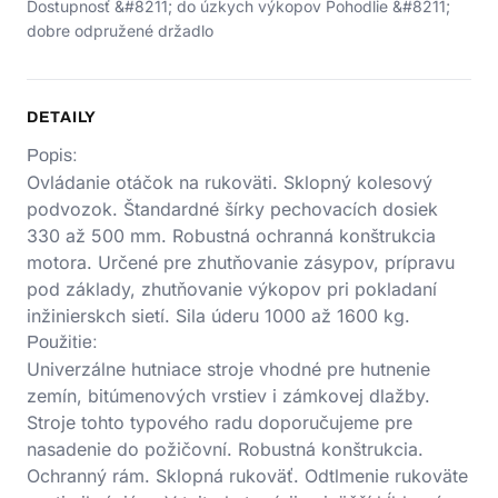
Dostupnosť &#8211; do úzkych výkopov Pohodlie &#8211;
dobre odpružené držadlo
DETAILY
Popis:
Ovládanie otáčok na rukoväti. Sklopný kolesový
podvozok. Štandardné šírky pechovacích dosiek
330 až 500 mm. Robustná ochranná konštrukcia
motora. Určené pre zhutňovanie zásypov, prípravu
pod základy, zhutňovanie výkopov pri pokladaní
inžinierskch sietí. Sila úderu 1000 až 1600 kg.
Použitie:
Univerzálne hutniace stroje vhodné pre hutnenie
zemín, bitúmenových vrstiev i zámkovej dlažby.
Stroje tohto typového radu doporučujeme pre
nasadenie do požičovní. Robustná konštrukcia.
Ochranný rám. Sklopná rukoväť. Odtlmenie rukoväte