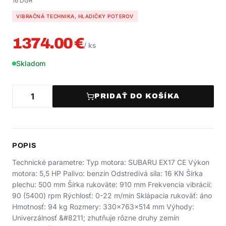
16 DGR
VIBRAČNÁ TECHNIKA, HLADIČKY POTEROV
1374.00
€
/
ks
Skladom
PRIDAŤ DO KOŠÍKA
POPIS
Technické parametre: Typ motora: SUBARU EX17 CE Výkon
motora: 5,5 HP Palivo: benzín Odstredivá sila: 16 KN Šírka
plechu: 500 mm Šírka rukoväte: 910 mm Frekvencia vibrácií:
90 (5400) rpm Rýchlosť: 0-22 m/min Sklápacia rukoväť: áno
Hmotnosť: 94 kg Rozmery: 330x763x514 mm Výhody:
Univerzálnosť &#8211; zhutňuje rôzne druhy zemín