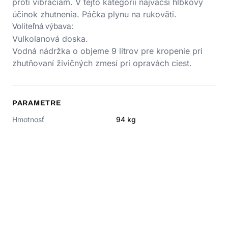
proti vibráciám. V tejto kategórii najväčší hĺbkový
účinok zhutnenia. Páčka plynu na rukoväti.
Voliteľná výbava:
Vulkolanová doska.
Vodná nádržka o objeme 9 litrov pre kropenie pri
zhutňovaní živičných zmesí pri opravách ciest.
PARAMETRE
Hmotnosť
94
kg