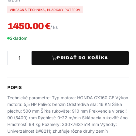
16 DGH
VIBRAČNÁ TECHNIKA, HLADIČKY POTEROV
1450.00
€
/
ks
Skladom
PRIDAŤ DO KOŠÍKA
POPIS
Technické parametre: Typ motora: HONDA GX160 CE Výkon
motora: 5,5 HP Palivo: benzín Odstredivá sila: 16 KN Šírka
plechu: 500 mm Šírka rukoväte: 910 mm Frekvencia vibrácií:
90 (5400) rpm Rýchlosť: 0-22 m/min Sklápacia rukoväť: áno
Hmotnosť: 94 kg Rozmery: 330x763x514 mm Výhody:
Univerzálnosť &#8211; zhutňuje rôzne druhy zemín