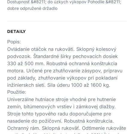
Dostupnosť &#8211; do úzkych výkopov Pohodlie &#8211;
dobre odpružené držadlo
DETAILY
Popis:
Ovládanie otáčok na rukoväti. Sklopný kolesový
podvozok. Štandardné šírky pechovacích dosiek
330 až 500 mm. Robustná ochranná konštrukcia
motora. Určené pre zhutňovanie zásypov, prípravu
pod základy, zhutňovanie výkopov pri pokladaní
inžinierskch sietí. Sila úderu 1000 až 1600 kg.
Použitie:
Univerzálne hutniace stroje vhodné pre hutnenie
zemín, bitúmenových vrstiev i zámkovej dlažby.
Stroje tohto typového radu doporučujeme pre
nasadenie do požičovní. Robustná konštrukcia.
Ochranný rám. Sklopná rukoväť. Odtlmenie rukoväte