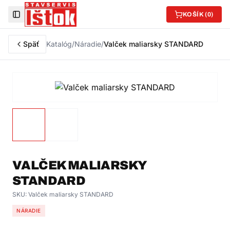
KOŠÍK (
0
)
Toggle Sidebar
Späť
Katalóg
/
Náradie
/
Valček maliarsky STANDARD
VALČEK MALIARSKY
STANDARD
SKU:
Valček maliarsky STANDARD
NÁRADIE