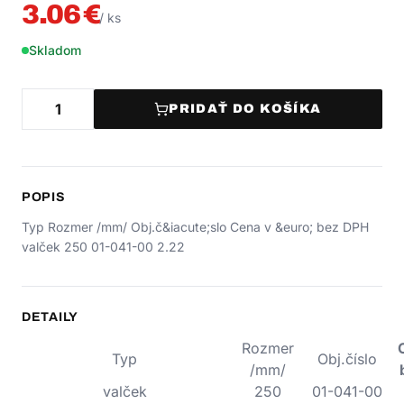
3.06
€
/
ks
Skladom
PRIDAŤ DO KOŠÍKA
POPIS
Typ Rozmer /mm/ Obj.č&iacute;slo Cena v &euro; bez DPH
valček 250 01-041-00 2.22
DETAILY
Rozmer
Typ
Obj.číslo
/mm/
valček
250
01-041-00