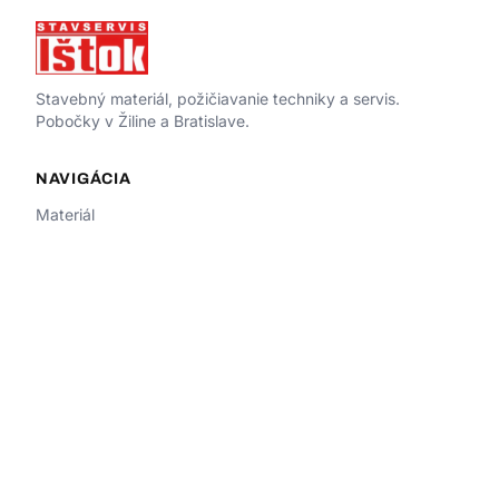
Stavebný materiál, požičiavanie techniky a servis.
Pobočky v Žiline a Bratislave.
NAVIGÁCIA
Materiál
Požičiavanie
Servis
O nás
Kontakt
ŽILINA
Sasinkova 599/13, 010 01 Žilina
istokza@istok.sk
+421 903 533 674