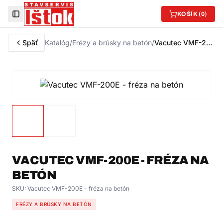
KOŠÍK (
0
)
Toggle Sidebar
Späť
Katalóg
/
Frézy a brúsky na betón
/
Vacutec VMF-200E - fréza na betón
VACUTEC VMF-200E - FRÉZA NA
BETÓN
SKU:
Vacutec VMF-200E - fréza na betón
FRÉZY A BRÚSKY NA BETÓN