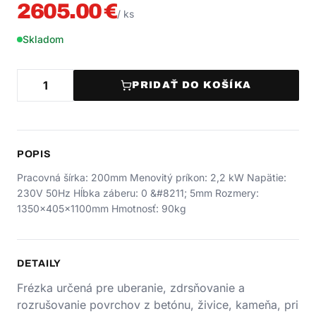
2605.00
€
/
ks
Skladom
PRIDAŤ DO KOŠÍKA
POPIS
Pracovná šírka: 200mm Menovitý príkon: 2,2 kW Napätie:
230V 50Hz Hĺbka záberu: 0 &#8211; 5mm Rozmery:
1350x405x1100mm Hmotnosť: 90kg
DETAILY
Frézka určená pre uberanie, zdrsňovanie a
rozrušovanie povrchov z betónu, živice, kameňa, pri