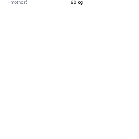
Hmotnosť
90
kg