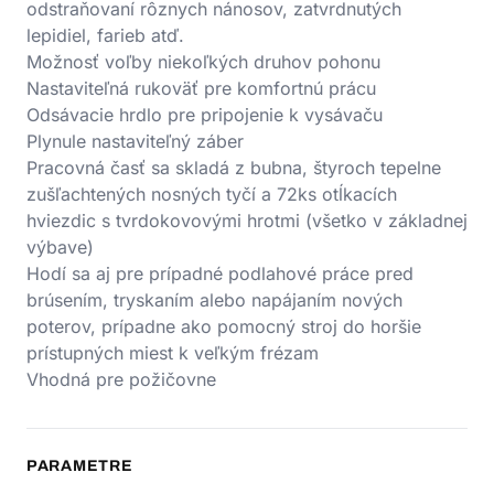
odstraňovaní rôznych nánosov, zatvrdnutých
lepidiel, farieb atď.
Možnosť voľby niekoľkých druhov pohonu
Nastaviteľná rukoväť pre komfortnú prácu
Odsávacie hrdlo pre pripojenie k vysávaču
Plynule nastaviteľný záber
Pracovná časť sa skladá z bubna, štyroch tepelne
zušľachtených nosných tyčí a 72ks otĺkacích
hviezdic s tvrdokovovými hrotmi (všetko v základnej
výbave)
Hodí sa aj pre prípadné podlahové práce pred
brúsením, tryskaním alebo napájaním nových
poterov, prípadne ako pomocný stroj do horšie
prístupných miest k veľkým frézam
Vhodná pre požičovne
PARAMETRE