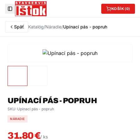
KOŠÍK (
0
)
Toggle Sidebar
Späť
Katalóg
/
Náradie
/
Upínací pás - popruh
UPÍNACÍ PÁS - POPRUH
SKU:
Upínací pás - popruh
NÁRADIE
31.80
€
/
ks