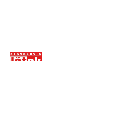
Stavebný materiál, požičiavanie techniky a servis.
Pobočky v Žiline a Bratislave.
NAVIGÁCIA
Materiál
Požičiavanie
Servis
O nás
Kontakt