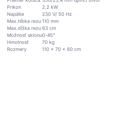
Priemer kotúča
350/25,4 mm upíncí otvor
Príkon
2,2 kW
Napätie
230 V/ 50 Hz
Max.hĺbka rezu
110 mm
Max.dĺžka rezu
63 cm
Možnosť sklonu
0-45°
Hmotnosť
70 kg
Rozmery
110 x 70 x 60 cm