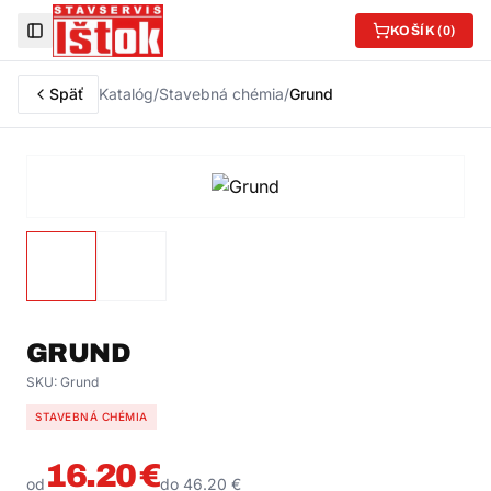
KOŠÍK (
0
)
Toggle Sidebar
Späť
Katalóg
/
Stavebná chémia
/
Grund
GRUND
SKU:
Grund
STAVEBNÁ CHÉMIA
16.20
€
od
do
46.20
€