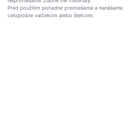
Neprimiešavať žiadne iné materiály.
Pred použitím poriadne premiešame a nanášame
celoplošne valčekom alebo štetcom.