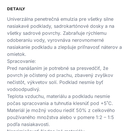
DETAILY
Univerzálna penetrečná emulzia pre všetky silne
nasiakavé podklady, sadrokartónové dosky a na
všetky sadrové povrchy. Zabraňuje rýchlemu
odoberaniu vody, vyrovnáva nerovnomerné
nasiakanie podkladu a zlepšuje priľnavosť náterov a
omietok.
Spracovanie:
Pred nanášaním je potrebné sa presvedčiť, že
povrch je očistený od prachu, zbavený zvyškov
nečistôt, výkvetov solí. Podklad nesmie byť
vodoodpudivý.
Teplota vzduchu, materiálu a podkladu nesmie
počas spracovania a tuhnutia klesnúť pod +5˚C.
Materiál je možný vodou riediť 50% z celkového
používaného množstva alebo v pomere 1:2 – 1:5
podľa nasiakavosti.