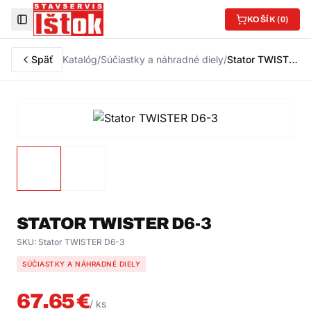
KOŠÍK (
0
)
Toggle Sidebar
Späť
Katalóg
/
Súčiastky a náhradné diely
/
Stator TWISTER D6-3
STATOR TWISTER D6-3
SKU:
Stator TWISTER D6-3
SÚČIASTKY A NÁHRADNÉ DIELY
67.65
€
/
ks