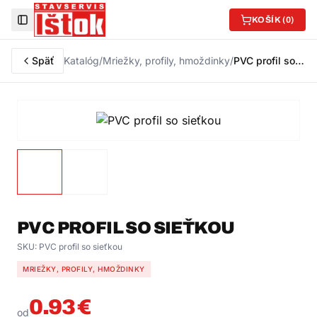
KOŠÍK (
0
)
Toggle Sidebar
Späť
Katalóg
/
Mriežky, profily, hmoždinky
/
PVC profil so sieťkou
PVC PROFIL SO SIEŤKOU
SKU:
PVC profil so sieťkou
MRIEŽKY, PROFILY, HMOŽDINKY
0.93
€
od