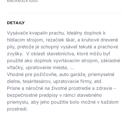
690X600X1000
DETAILY
Vysávače kvapalín prachu. Ideálny doplnok k
hldiacim strojom, rezačiek škár, a kruhové drevené
píly, pretože je schopný vysávať tekuté a prachové
zvyšky. V oblasti stavebníctva, ktoré môžu byť
použité ako doplnok vyvrtávacím strojom, základné
vŕtačky, upratovanie miesta, ...
Vhodné pre požičovňe, auto garáže, priemyselné
dielne, tesáritesárov, upratovacie firmy, atď.
Prísne a náročné na životné prostredie a zdravie -
bezpečnostné predpisy v rámci stavebného
priemyslu, aby jeho použitie bolo možné v každom
prostredí.