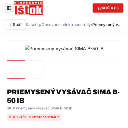
KOŠÍK (
0
)
Toggle Sidebar
Späť
Katalóg
/
Ohrievače, elektrocentrály
/
Priemysený vysávač SIMA B-50 IB
PRIEMYSENÝ VYSÁVAČ SIMA B-
50 IB
SKU:
Priemysený vysávač SIMA B-50 IB
OHRIEVAČE, ELEKTROCENTRÁLY