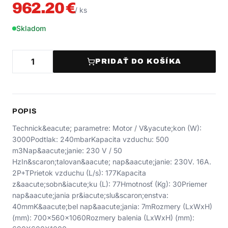
962.20
€
/
ks
Skladom
PRIDAŤ DO KOŠÍKA
POPIS
Technick&eacute; parametre: Motor / V&yacute;kon (W):
3000Podtlak: 240mbarKapacita vzduchu: 500
m3Nap&aacute;janie: 230 V / 50
HzIn&scaron;talovan&aacute; nap&aacute;janie: 230V. 16A.
2P+TPrietok vzduchu (L/s): 177Kapacita
z&aacute;sobn&iacute;ku (L): 77Hmotnosť (Kg): 30Priemer
nap&aacute;jania pr&iacute;slu&scaron;enstva:
40mmK&aacute;bel nap&aacute;jania: 7mRozmery (LxWxH)
(mm): 700x560x1060Rozmery balenia (LxWxH) (mm):