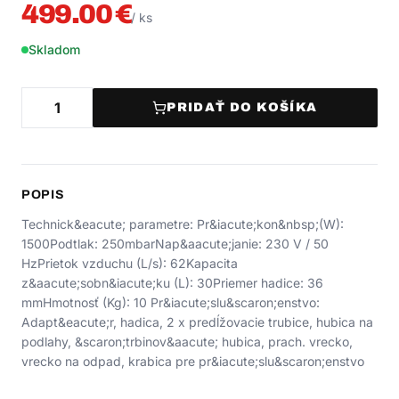
499.00
€
/
ks
Skladom
PRIDAŤ DO KOŠÍKA
POPIS
Technick&eacute; parametre: Pr&iacute;kon&nbsp;(W):
1500Podtlak: 250mbarNap&aacute;janie: 230 V / 50
HzPrietok vzduchu (L/s): 62Kapacita
z&aacute;sobn&iacute;ku (L): 30Priemer hadice: 36
mmHmotnosť (Kg): 10 Pr&iacute;slu&scaron;enstvo:
Adapt&eacute;r, hadica, 2 x predĺžovacie trubice, hubica na
podlahy, &scaron;trbinov&aacute; hubica, prach. vrecko,
vrecko na odpad, krabica pre pr&iacute;slu&scaron;enstvo