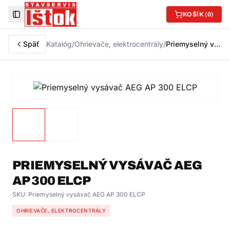
KOŠÍK (
0
)
Toggle Sidebar
Späť
Katalóg
/
Ohrievače, elektrocentrály
/
Priemyselný vysávač AEG AP 300 ELCP
PRIEMYSELNÝ VYSÁVAČ AEG
AP 300 ELCP
SKU:
Priemyselný vysávač AEG AP 300 ELCP
OHRIEVAČE, ELEKTROCENTRÁLY