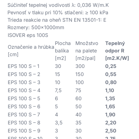
Súčiniteľ tepelnej vodivosti λ: 0,036 W/m.K
Pevnosť v tlaku pri 10% stlačení: ≥ 100 kPa
Trieda reakcie na oheň STN EN 13501-1: E
Rozmery: 500x1000mm
ISOVER eps 100S
Plocha
Množstvo
Tepelný
Označenie a hrúbka
balíka
na palete
odpor R
[cm]
[m2]
[m2/pal]
[m2.K/W]
EPS 100 S – 1
30
300
0,25
EPS 100 S – 2
15
150
0,55
EPS 100 S – 3
10
100
0,80
EPS 100 S – 4
7,5
75
1,10
EPS 100 S – 5
6
60
1,35
EPS 100 S – 6
5
50
1,65
EPS 100 S – 7
4
40
1,90
EPS 100 S – 8
3,5
35
2,20
EPS 100 S – 9
3
30
2,50
EPS 100 S – 10
3
30
2,75