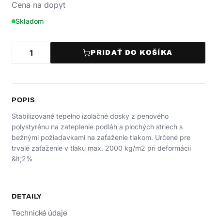
Cena na dopyt
Skladom
PRIDAŤ DO KOŠÍKA
POPIS
Stabilizované tepelno izolačné dosky z penového
polystyrénu na zateplenie podláh a plochých striech s
bežnými požiadavkami na zaťaženie tlakom. Určené pre
trvalé zaťaženie v tlaku max. 2000 kg/m2 pri deformácii
&lt;2%
DETAILY
Technické údaje