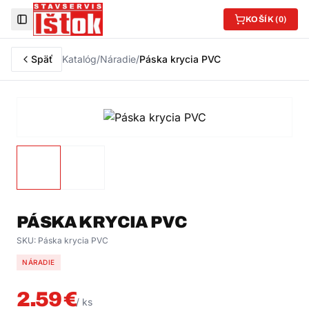
KOŠÍK (
0
)
Toggle Sidebar
Späť
Katalóg
/
Náradie
/
Páska krycia PVC
PÁSKA KRYCIA PVC
SKU:
Páska krycia PVC
NÁRADIE
2.59
€
/
ks