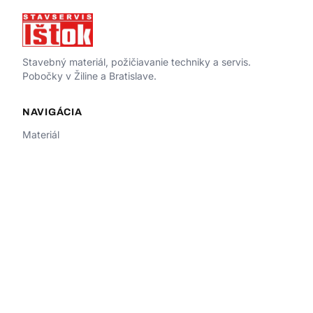
Stavebný materiál, požičiavanie techniky a servis.
Pobočky v Žiline a Bratislave.
NAVIGÁCIA
Materiál
Požičiavanie
Servis
O nás
Kontakt
ŽILINA
Sasinkova 599/13, 010 01 Žilina
istokza@istok.sk
+421 903 533 674