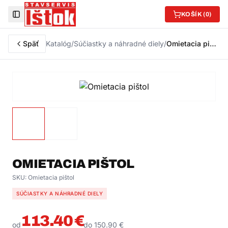
KOŠÍK (
0
)
Toggle Sidebar
Späť
Katalóg
/
Súčiastky a náhradné diely
/
Omietacia pištol
OMIETACIA PIŠTOL
SKU:
Omietacia pištol
SÚČIASTKY A NÁHRADNÉ DIELY
113.40
€
od
do
150.90
€