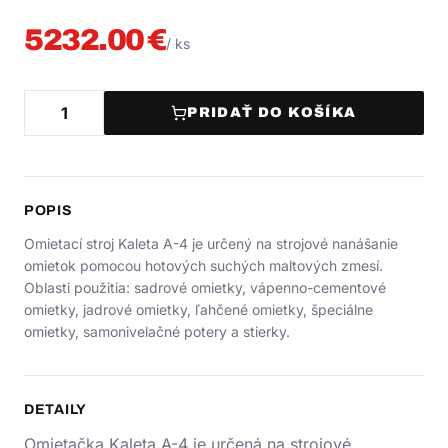
5232.00
€
/
ks
PRIDAŤ DO KOŠÍKA
POPIS
Omietací stroj Kaleta A-4 je určený na strojové nanášanie
omietok pomocou hotových suchých maltových zmesí.
Oblasti použitia: sadrové omietky, vápenno-cementové
omietky, jadrové omietky, ľahčené omietky, špeciálne
omietky, samonivelačné potery a stierky.
DETAILY
Omietačka Kaleta A-4 je určená na strojové