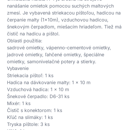
nanášanie omietok pomocou suchých maltových
zmesí. Je vybavená striekacou pištoľou, hadicou na
čerpanie malty (1x10m), vzduchovou hadicou,
šnekovým čerpadlom, miešacím hriadeľom. Tiež má
čistič na hadicu a pištol.
Oblasti použitia:
sadrové omietky, vápenno-cementové omietky,
jadrové omietky, ľahčené omietky, špeciálne
omietky, samonivelačné potery a stierky.
Vybavenie
Striekacia pištoľ: 1 ks
Hadica na dávkovanie malty: 1 × 10 m
Vzduchová hadica: 1 × 10 m
Šnekové čerpadlo: D6-31 ks
Mixér: 1 ks
Čistič s konektorom: 1 ks
Kľúč na slimáky: 1 ks
Tryska pištole: 3 ks