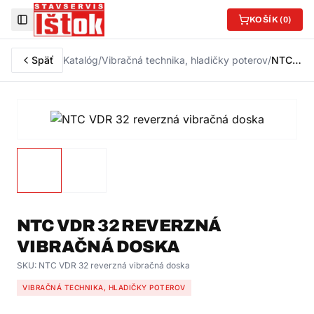
KOŠÍK (
0
)
Toggle Sidebar
Späť
Katalóg
/
Vibračná technika, hladičky poterov
/
NTC VDR 32 reverzná vibračná doska
NTC VDR 32 REVERZNÁ
VIBRAČNÁ DOSKA
SKU:
NTC VDR 32 reverzná vibračná doska
VIBRAČNÁ TECHNIKA, HLADIČKY POTEROV