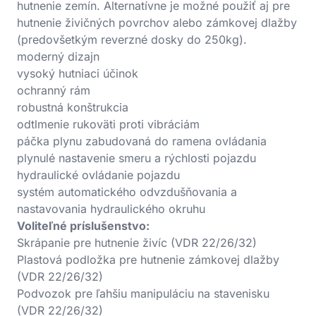
hutnenie zemín. Alternatívne je možné použiť aj pre
hutnenie živičných povrchov alebo zámkovej dlažby
(predovšetkým reverzné dosky do 250kg).
moderný dizajn
vysoký hutniaci účinok
ochranný rám
robustná konštrukcia
odtlmenie rukoväti proti vibráciám
páčka plynu zabudovaná do ramena ovládania
plynulé nastavenie smeru a rýchlosti pojazdu
hydraulické ovládanie pojazdu
systém automatického odvzdušňovania a
nastavovania hydraulického okruhu
Voliteľné príslušenstvo:
Skrápanie pre hutnenie živíc (VDR 22/26/32)
Plastová podložka pre hutnenie zámkovej dlažby
(VDR 22/26/32)
Podvozok pre ľahšiu manipuláciu na stavenisku
(VDR 22/26/32)