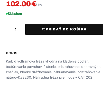
102.00
€
/
ks
Skladom
PRIDAŤ DO KOŠÍKA
POPIS
Karbid volfrámová fréza vhodná na kladenie podláh,
textúrovanie povrchov, čistenie, odstraňovanie dopravných
značiek, hlboké drážkovanie, oškriabavanie, odstraňovanie
náterov&#8230; Náhradná fréza pre modely CAT 202.