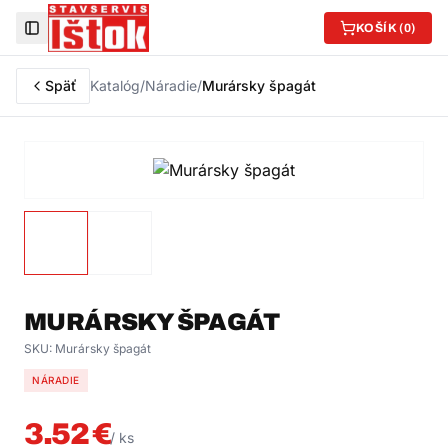
KOŠÍK (
0
)
Toggle Sidebar
Späť
Katalóg
/
Náradie
/
Murársky špagát
MURÁRSKY ŠPAGÁT
SKU:
Murársky špagát
NÁRADIE
3.52
€
/
ks