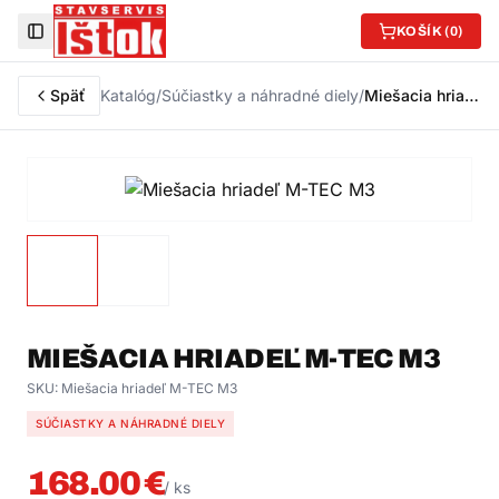
KOŠÍK (
0
)
Toggle Sidebar
Späť
Katalóg
/
Súčiastky a náhradné diely
/
Miešacia hriadeľ M-TEC M3
MIEŠACIA HRIADEĽ M-TEC M3
SKU:
Miešacia hriadeľ M-TEC M3
SÚČIASTKY A NÁHRADNÉ DIELY
168.00
€
/
ks