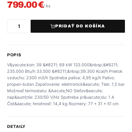
799.00
€
/
ks
PRIDAŤ DO KOŠÍKA
POPIS
V&yacute;kon: 39 &#8211; 69 kW 133.000&nbsp;&#8211;
235.000 Btu/h 33.500 &#8211;&nbsp;59.300 Kcal/h Prietok
vzduchu: 2300 m3/h Spotreba paliva: 4,95 kg/h Palivo:
propan-butan Zapaľovanie: elektronick&eacute; Tlak: 1,5 bar
Možnosť termostatu: &Aacute;NO Sieťov&eacute;
nap&auml;tie: 230/50 V/Hz Spotreba pr&uacute;du: 1 A
Čist&aacute; hmotnosť: 14,4 kg Rozmery: 77 x 31 x 51 cm
DETAILY