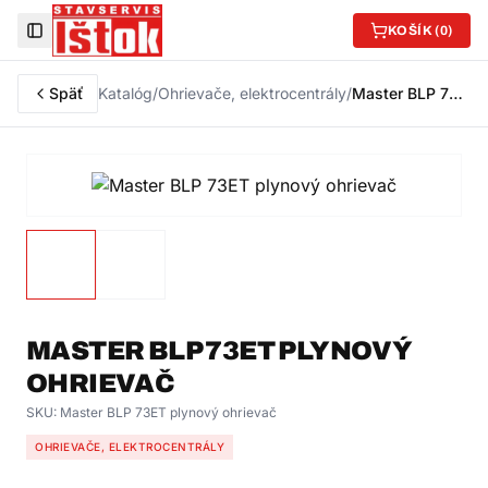
KOŠÍK (
0
)
Toggle Sidebar
Späť
Katalóg
/
Ohrievače, elektrocentrály
/
Master BLP 73ET plynový ohrievač
MASTER BLP 73ET PLYNOVÝ
OHRIEVAČ
SKU:
Master BLP 73ET plynový ohrievač
OHRIEVAČE, ELEKTROCENTRÁLY