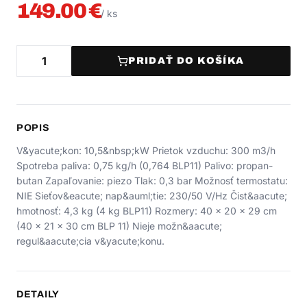
149.00
€
/
ks
PRIDAŤ DO KOŠÍKA
POPIS
V&yacute;kon: 10,5&nbsp;kW Prietok vzduchu: 300 m3/h
Spotreba paliva: 0,75 kg/h (0,764 BLP11) Palivo: propan-
butan Zapaľovanie: piezo Tlak: 0,3 bar Možnosť termostatu:
NIE Sieťov&eacute; nap&auml;tie: 230/50 V/Hz Čist&aacute;
hmotnosť: 4,3 kg (4 kg BLP11) Rozmery: 40 x 20 x 29 cm
(40 x 21 x 30 cm BLP 11) Nieje možn&aacute;
regul&aacute;cia v&yacute;konu.
DETAILY