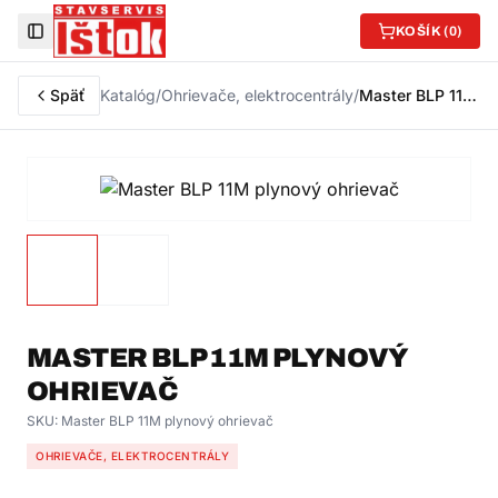
KOŠÍK (
0
)
Toggle Sidebar
Späť
Katalóg
/
Ohrievače, elektrocentrály
/
Master BLP 11M plynový ohrievač
MASTER BLP 11M PLYNOVÝ
OHRIEVAČ
SKU:
Master BLP 11M plynový ohrievač
OHRIEVAČE, ELEKTROCENTRÁLY