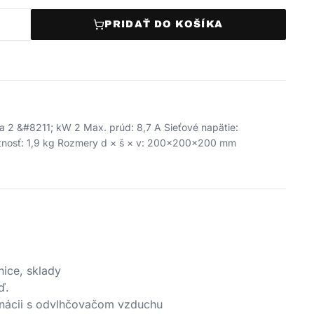
PRIDAŤ DO KOŠÍKA
 2 &#8211; kW 2 Max. prúd: 8,7 A Sieťové napätie:
otnosť: 1,9 kg Rozmery d × š × v: 200x200x200 mm
ice, sklady
ď.
inácii s odvlhčovačom vzduchu