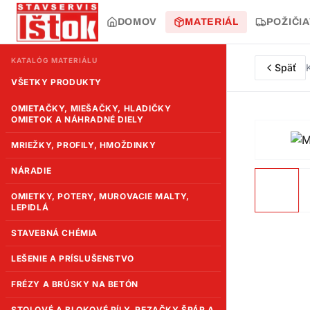
DOMOV
MATERIÁL
POŽIČI
KATALÓG MATERIÁLU
Späť
VŠETKY PRODUKTY
OMIETAČKY, MIEŠAČKY, HLADIČKY
OMIETOK A NÁHRADNÉ DIELY
MRIEŽKY, PROFILY, HMOŽDINKY
NÁRADIE
OMIETKY, POTERY, MUROVACIE MALTY,
LEPIDLÁ
STAVEBNÁ CHÉMIA
LEŠENIE A PRÍSLUŠENSTVO
FRÉZY A BRÚSKY NA BETÓN
STOLOVÉ A BLOKOVÉ PÍLY, REZAČKY ŠPÁR A