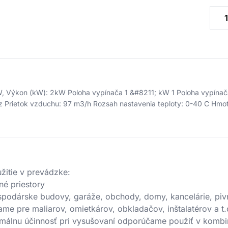
, Výkon (kW): 2kW Poloha vypínača 1 &#8211; kW 1 Poloha vypínača
 Prietok vzduchu: 97 m3/h Rozsah nastavenia teploty: 0-40 C Hm
žitie v prevádzke:
né priestory
podárske budovy, garáže, obchody, domy, kancelárie, pivn
me pre maliarov, omietkárov, obkladačov, inštalatérov a t.
imálnu účinnosť pri vysušovaní odporúčame použiť v komb