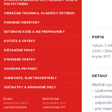
POLYSTYRÉNU
VIBRAČNÁ TECHNIKA, HLADIČKY POTEROV
PONORNÉ VIBRÁTORY
BETÓNOVÉ KOŠE A INÉ PREPRAVNÍKY
POPIS
KOTÚČE A VRTÁKY
Výkon: 2 kW
DIŠTANČNÉ PRVKY
230V / 50Hz
Krytie: IP21
STAVEBNÉ VRÁTKY
OCHRANA PRI PRÁCI
DETAILY
OHRIEVAČE, ELEKTROCENTRÁLY
Možné vyu
SÚČIASTKY A NÁHRADNÉ DIELY
- uzatvore
- poľnohos
ŽILINA
BRATISLAVA
- odporúča
SASINKOVA 599/13
VAJNORSKÁ 127C
+421 903 533 674
+421 911 298 777
- pre max