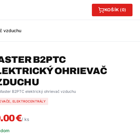
KOŠÍK (
0
)
ač vzduchu
ASTER B2PTC
LEKTRICKÝ OHRIEVAČ
ZDUCHU
Master B2PTC elektrický ohrievač vzduchu
EVAČE, ELEKTROCENTRÁLY
.00
€
/
ks
adom