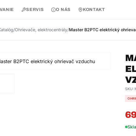
AVANIE
SERVIS
O NÁS
KONTAKT
Katalóg
/
Ohrievače, elektrocentrály
/
Master B2PTC elektrický ohriev
M
E
V
SKU:
OHRI
69
Skl