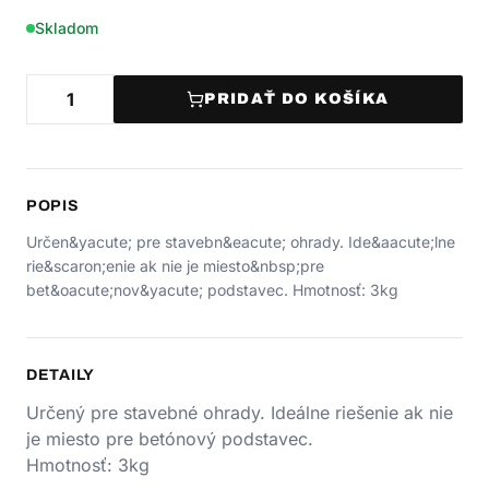
Skladom
PRIDAŤ DO KOŠÍKA
POPIS
Určen&yacute; pre stavebn&eacute; ohrady. Ide&aacute;lne
rie&scaron;enie ak nie je miesto&nbsp;pre
bet&oacute;nov&yacute; podstavec. Hmotnosť: 3kg
DETAILY
Určený pre stavebné ohrady. Ideálne riešenie ak nie
je miesto pre betónový podstavec.
Hmotnosť: 3kg