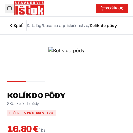
KOŠÍK (
0
)
Toggle Sidebar
Späť
Katalóg
/
Lešenie a príslušenstvo
/
Kolík do pôdy
KOLÍK DO PÔDY
SKU:
Kolík do pôdy
LEŠENIE A PRÍSLUŠENSTVO
16.80
€
/
ks