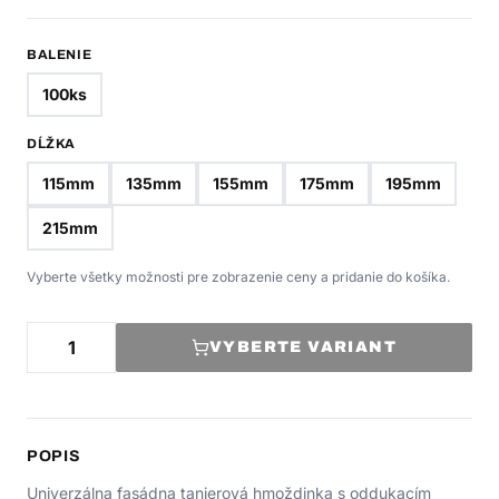
BALENIE
100ks
DĹŽKA
115mm
135mm
155mm
175mm
195mm
215mm
Vyberte všetky možnosti pre zobrazenie ceny a pridanie do košíka.
VYBERTE VARIANT
POPIS
Univerzálna fasádna tanierová hmoždinka s oddukacím