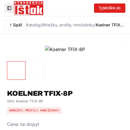
KOŠÍK (
0
)
Toggle Sidebar
Späť
Katalóg
/
Mriežky, profily, hmoždinky
/
Koelner TFIX-8P
KOELNER TFIX-8P
SKU:
Koelner TFIX-8P
MRIEŽKY, PROFILY, HMOŽDINKY
Cena na dopyt