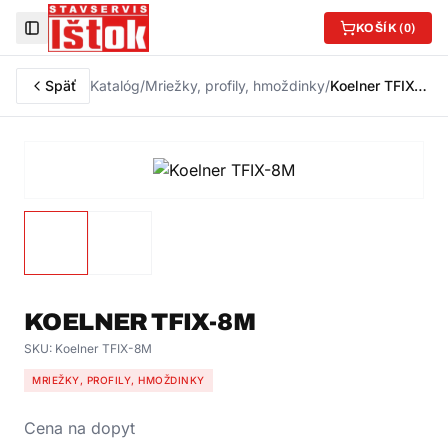
KOŠÍK (
0
)
Toggle Sidebar
Späť
Katalóg
/
Mriežky, profily, hmoždinky
/
Koelner TFIX-8M
KOELNER TFIX-8M
SKU:
Koelner TFIX-8M
MRIEŽKY, PROFILY, HMOŽDINKY
Cena na dopyt