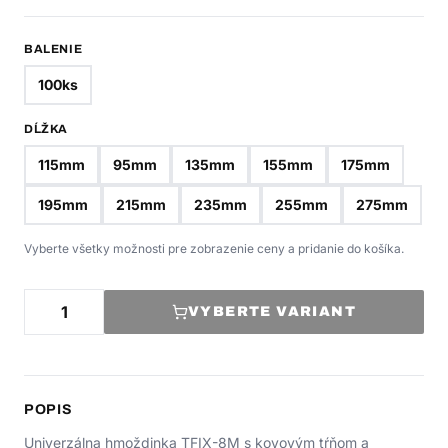
BALENIE
100ks
DĹŽKA
115mm
95mm
135mm
155mm
175mm
195mm
215mm
235mm
255mm
275mm
Vyberte všetky možnosti pre zobrazenie ceny a pridanie do košíka.
VYBERTE VARIANT
POPIS
Univerzálna hmoždinka TFIX-8M s kovovým tŕňom a