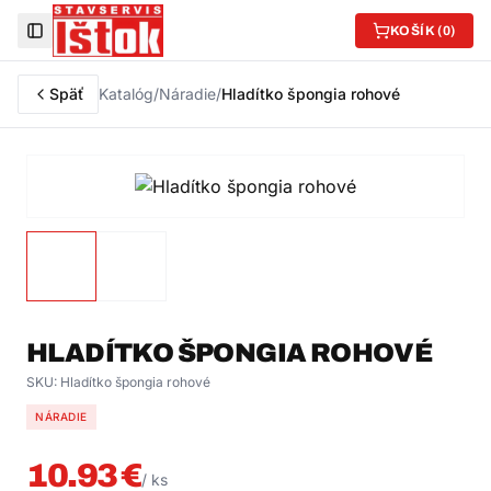
KOŠÍK (
0
)
Toggle Sidebar
Späť
Katalóg
/
Náradie
/
Hladítko špongia rohové
HLADÍTKO ŠPONGIA ROHOVÉ
SKU:
Hladítko špongia rohové
NÁRADIE
10.93
€
/
ks