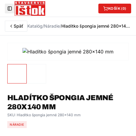
KOŠÍK (
0
)
Toggle Sidebar
Späť
Katalóg
/
Náradie
/
Hladítko špongia jemné 280x140 mm
HLADÍTKO ŠPONGIA JEMNÉ
280X140 MM
SKU:
Hladítko špongia jemné 280x140 mm
NÁRADIE