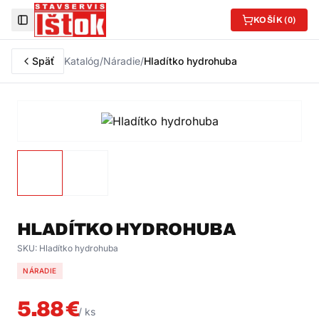
KOŠÍK (
0
)
Toggle Sidebar
Späť
Katalóg
/
Náradie
/
Hladítko hydrohuba
HLADÍTKO HYDROHUBA
SKU:
Hladítko hydrohuba
NÁRADIE
5.88
€
/
ks