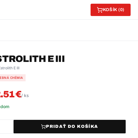
KOŠÍK (
0
)
TROLITH E III
strolith E III
EBNÁ CHÉMIA
.51
€
/
ks
adom
PRIDAŤ DO KOŠÍKA