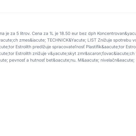
a je za 5 litrov. Cena za 1L je 18.50 eur bez dph Koncentrovan&yacu
cute;ch zmes&iacute; TECHNICK&Yacute; LIST Znižuje spotrebu vo
cute;tor Estrolith predlžuje spracovateľnosť Plastifik&aacute;tor Est
cute;tor Estrolith znižuje v&yacute;skyt zmr&scaron;ťovac&iacute;ch
te; pevnosť a hutnosť bet&oacute;nu. M&aacute; nivelačn&eacute;