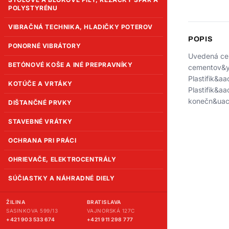
POLYSTYRÉNU
VIBRAČNÁ TECHNIKA, HLADIČKY POTEROV
POPIS
PONORNÉ VIBRÁTORY
Uvedená cen
BETÓNOVÉ KOŠE A INÉ PREPRAVNÍKY
cementov&ya
Plastifik&aa
KOTÚČE A VRTÁKY
Plastifik&aa
konečn&uacu
DIŠTANČNÉ PRVKY
STAVEBNÉ VRÁTKY
OCHRANA PRI PRÁCI
OHRIEVAČE, ELEKTROCENTRÁLY
SÚČIASTKY A NÁHRADNÉ DIELY
ŽILINA
BRATISLAVA
SASINKOVA 599/13
VAJNORSKÁ 127C
+421 903 533 674
+421 911 298 777