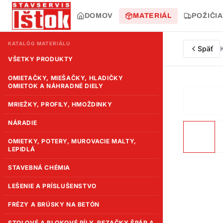
DOMOV
MATERIÁL
POŽIČI
KATALÓG MATERIÁLU
Späť
VŠETKY PRODUKTY
OMIETAČKY, MIEŠAČKY, HLADIČKY
OMIETOK A NÁHRADNÉ DIELY
MRIEŽKY, PROFILY, HMOŽDINKY
NÁRADIE
OMIETKY, POTERY, MUROVACIE MALTY,
LEPIDLÁ
STAVEBNÁ CHÉMIA
LEŠENIE A PRÍSLUŠENSTVO
FRÉZY A BRÚSKY NA BETÓN
STOLOVÉ A BLOKOVÉ PÍLY, REZAČKY ŠPÁR A