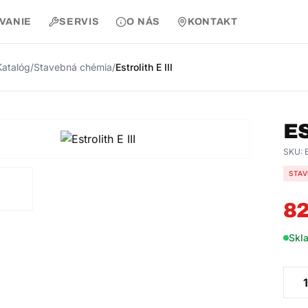
AVANIE
SERVIS
O NÁS
KONTAKT
Katalóg
/
Stavebná chémia
/
Estrolith E III
ES
SKU:
E
STAV
82
Skl