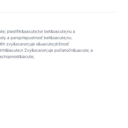
te; plastifik&aacute;tor bet&oacute;nu a
dy a paropriepustnosť bet&oacute;nu.
rolith zvy&scaron;uje s&uacute;držnosť
 trhl&iacute;n Zvy&scaron;uje počiatočn&uacute; a
 schopnost&iacute;