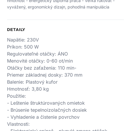
hmotnosť - energeticky úsporná práca - Veľká rukoväť -
vyvážený, ergonomický dizajn, pohodlná manipulácia
DETAILY
Napätie: 230V
Príkon: 500 W
Regulovateľné otáčky: ÁNO
Menovité otáčky: 0-60 ot/min
Otáčky bez zaťaženia: 110 min-
Priemer základnej dosky: 370 mm
Balenie: Plastový kufor
Hmotnosť: 3,80 kg
Použitie:
- Leštenie štruktúrovaných omietok
- Brúsenie tepelnoizolačných dosiek
- Vyhladenie a čistenie povrchov
Vlastnosti: