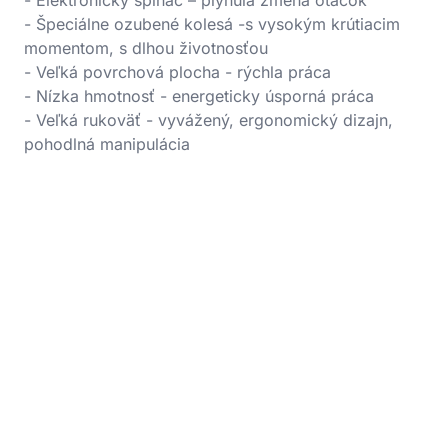
- Elektronický spínač – plynulá zmena otáčok
- Špeciálne ozubené kolesá -s vysokým krútiacim
momentom, s dlhou životnosťou
- Veľká povrchová plocha - rýchla práca
- Nízka hmotnosť - energeticky úsporná práca
- Veľká rukoväť - vyvážený, ergonomický dizajn,
pohodlná manipulácia