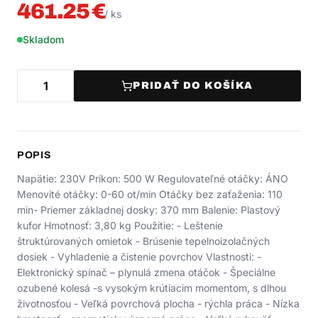
461.25
€
/
ks
Skladom
PRIDAŤ DO KOŠÍKA
POPIS
Napätie: 230V Príkon: 500 W Regulovateľné otáčky: ÁNO
Menovité otáčky: 0-60 ot/min Otáčky bez zaťaženia: 110
min- Priemer základnej dosky: 370 mm Balenie: Plastový
kufor Hmotnosť: 3,80 kg Použitie: - Leštenie
štruktúrovaných omietok - Brúsenie tepelnoizolačných
dosiek - Vyhladenie a čistenie povrchov Vlastnosti: -
Elektronický spínač – plynulá zmena otáčok - Špeciálne
ozubené kolesá -s vysokým krútiacim momentom, s dlhou
životnosťou - Veľká povrchová plocha - rýchla práca - Nízka