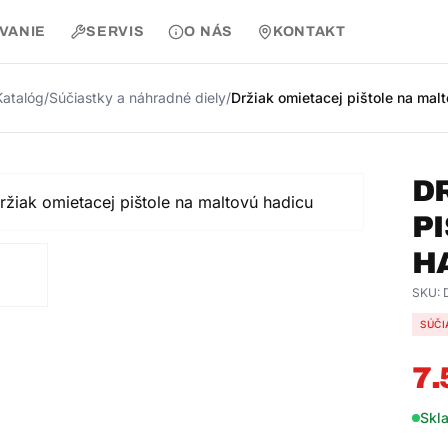
AVANIE
SERVIS
O NÁS
KONTAKT
Katalóg
/
Súčiastky a náhradné diely
/
Držiak omietacej pištole na mal
D
P
H
SKU:
SÚČI
7.
Skl