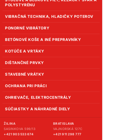
POLYSTYRÉNU
VIBRAČNÁ TECHNIKA, HLADIČKY POTEROV
PONORNÉ VIBRÁTORY
BETÓNOVÉ KOŠE A INÉ PREPRAVNÍKY
KOTÚČE A VRTÁKY
DIŠTANČNÉ PRVKY
STAVEBNÉ VRÁTKY
OCHRANA PRI PRÁCI
OHRIEVAČE, ELEKTROCENTRÁLY
SÚČIASTKY A NÁHRADNÉ DIELY
ŽILINA
BRATISLAVA
SASINKOVA 599/13
VAJNORSKÁ 127C
+421 903 533 674
+421 911 298 777