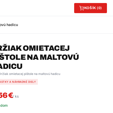
KOŠÍK (
0
)
tovú hadicu
RŽIAK OMIETACEJ
IŠTOLE NA MALTOVÚ
ADICU
Držiak omietacej pištole na maltovú hadicu
ASTKY A NÁHRADNÉ DIELY
56
€
/
ks
adom