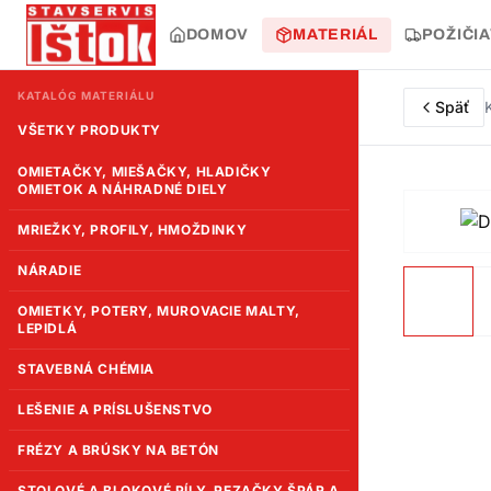
DOMOV
MATERIÁL
POŽIČI
KATALÓG MATERIÁLU
Späť
VŠETKY PRODUKTY
OMIETAČKY, MIEŠAČKY, HLADIČKY
OMIETOK A NÁHRADNÉ DIELY
MRIEŽKY, PROFILY, HMOŽDINKY
NÁRADIE
OMIETKY, POTERY, MUROVACIE MALTY,
LEPIDLÁ
STAVEBNÁ CHÉMIA
LEŠENIE A PRÍSLUŠENSTVO
FRÉZY A BRÚSKY NA BETÓN
STOLOVÉ A BLOKOVÉ PÍLY, REZAČKY ŠPÁR A