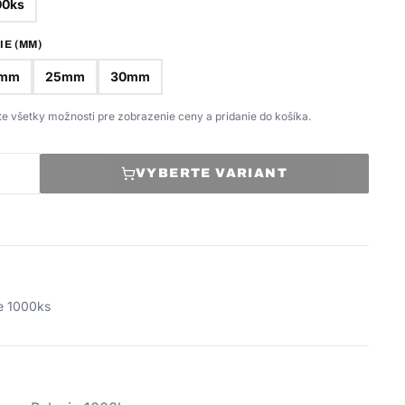
00ks
IE (MM)
mm
25mm
30mm
e všetky možnosti pre zobrazenie ceny a pridanie do košíka.
VYBERTE VARIANT
ie 1000ks