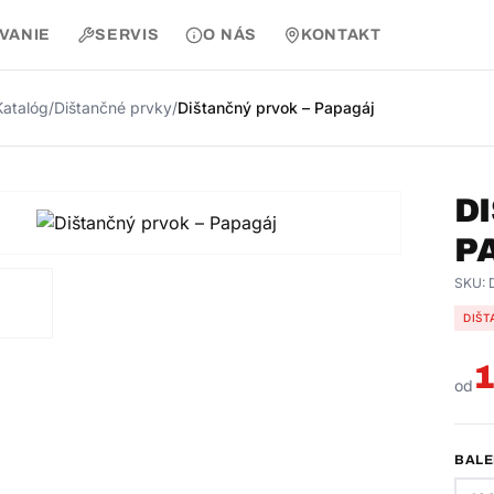
AVANIE
SERVIS
O NÁS
KONTAKT
Katalóg
/
Dištančné prvky
/
Dištančný prvok – Papagáj
D
P
SKU:
DIŠT
1
od
BALE