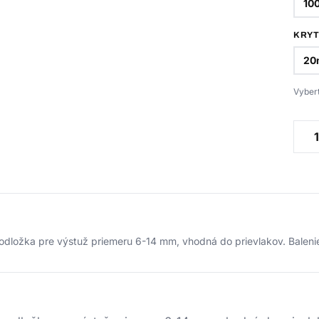
10
KRYT
20
Vybert
odložka pre výstuž priemeru 6-14 mm, vhodná do prievlakov. Balen