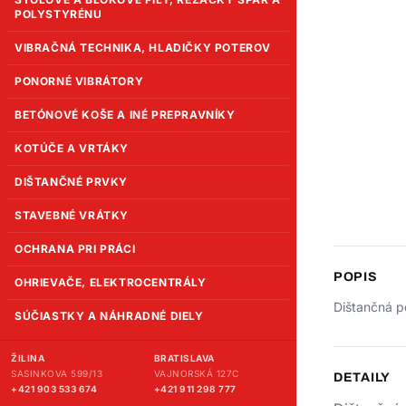
POLYSTYRÉNU
VIBRAČNÁ TECHNIKA, HLADIČKY POTEROV
PONORNÉ VIBRÁTORY
BETÓNOVÉ KOŠE A INÉ PREPRAVNÍKY
KOTÚČE A VRTÁKY
DIŠTANČNÉ PRVKY
STAVEBNÉ VRÁTKY
OCHRANA PRI PRÁCI
POPIS
OHRIEVAČE, ELEKTROCENTRÁLY
Dištančná p
SÚČIASTKY A NÁHRADNÉ DIELY
ŽILINA
BRATISLAVA
SASINKOVA 599/13
VAJNORSKÁ 127C
DETAILY
+421 903 533 674
+421 911 298 777