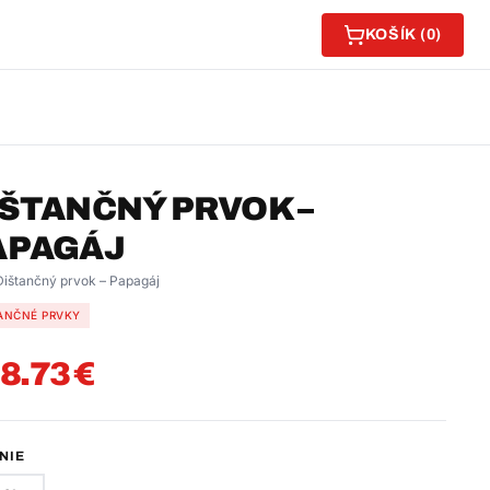
KOŠÍK (
0
)
IŠTANČNÝ PRVOK –
APAGÁJ
Dištančný prvok – Papagáj
ANČNÉ PRVKY
8.73
€
NIE