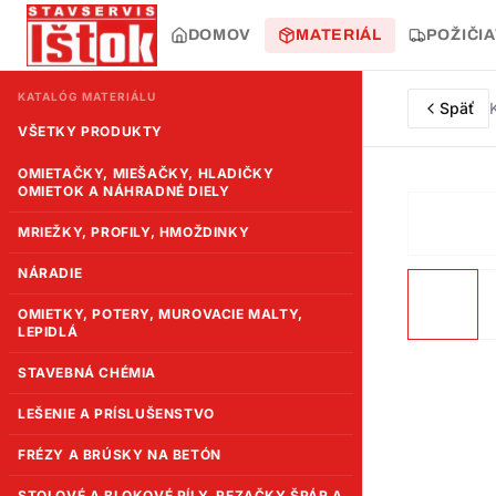
DOMOV
MATERIÁL
POŽIČI
KATALÓG MATERIÁLU
Späť
VŠETKY PRODUKTY
OMIETAČKY, MIEŠAČKY, HLADIČKY
OMIETOK A NÁHRADNÉ DIELY
MRIEŽKY, PROFILY, HMOŽDINKY
NÁRADIE
OMIETKY, POTERY, MUROVACIE MALTY,
LEPIDLÁ
STAVEBNÁ CHÉMIA
LEŠENIE A PRÍSLUŠENSTVO
FRÉZY A BRÚSKY NA BETÓN
STOLOVÉ A BLOKOVÉ PÍLY, REZAČKY ŠPÁR A