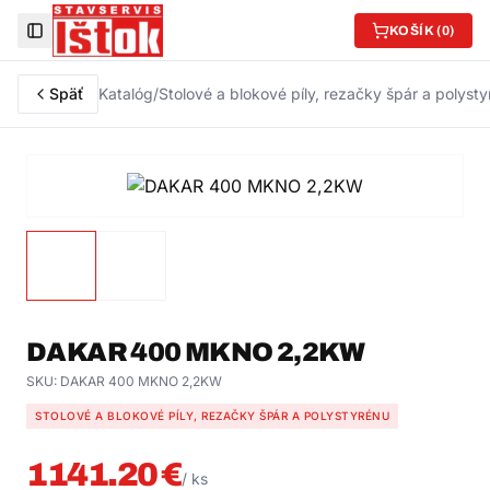
KOŠÍK (
0
)
Toggle Sidebar
Späť
Katalóg
/
Stolové a blokové píly, rezačky špár a polyst
DAKAR 400 MKNO 2,2KW
SKU:
DAKAR 400 MKNO 2,2KW
STOLOVÉ A BLOKOVÉ PÍLY, REZAČKY ŠPÁR A POLYSTYRÉNU
1141.20
€
/
ks