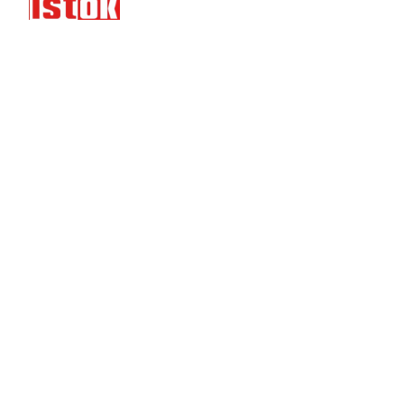
Stavebný materiál, požičiavanie techniky a servis.
Pobočky v Žiline a Bratislave.
NAVIGÁCIA
Materiál
Požičiavanie
Servis
O nás
Kontakt
ŽILINA
Sasinkova 599/13, 010 01 Žilina
istokza@istok.sk
+421 903 533 674
BRATISLAVA