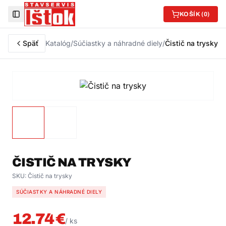
KOŠÍK (
0
)
Toggle Sidebar
Späť
Katalóg
/
Súčiastky a náhradné diely
/
Čistič na trysky
ČISTIČ NA TRYSKY
SKU:
Čistič na trysky
SÚČIASTKY A NÁHRADNÉ DIELY
12.74
€
/
ks