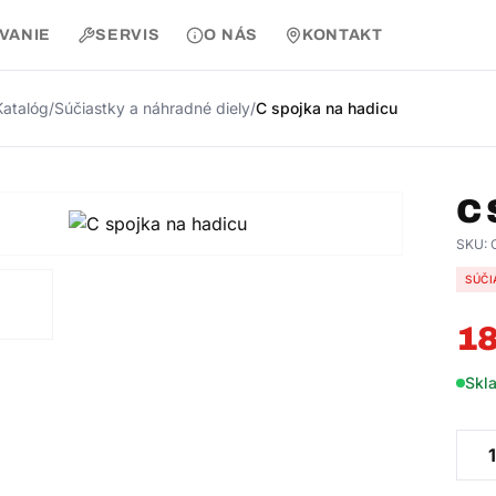
AVANIE
SERVIS
O NÁS
KONTAKT
Katalóg
/
Súčiastky a náhradné diely
/
C spojka na hadicu
C
SKU:
SÚČI
18
Skl