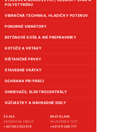
POLYSTYRÉNU
VIBRAČNÁ TECHNIKA, HLADIČKY POTEROV
PONORNÉ VIBRÁTORY
BETÓNOVÉ KOŠE A INÉ PREPRAVNÍKY
KOTÚČE A VRTÁKY
DIŠTANČNÉ PRVKY
STAVEBNÉ VRÁTKY
OCHRANA PRI PRÁCI
OHRIEVAČE, ELEKTROCENTRÁLY
SÚČIASTKY A NÁHRADNÉ DIELY
ŽILINA
BRATISLAVA
SASINKOVA 599/13
VAJNORSKÁ 127C
+421 903 533 674
+421 911 298 777