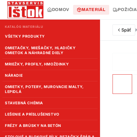
DOMOV
MATERIÁL
POŽIČI
KATALÓG MATERIÁLU
Späť
VŠETKY PRODUKTY
OMIETAČKY, MIEŠAČKY, HLADIČKY
OMIETOK A NÁHRADNÉ DIELY
MRIEŽKY, PROFILY, HMOŽDINKY
NÁRADIE
OMIETKY, POTERY, MUROVACIE MALTY,
LEPIDLÁ
STAVEBNÁ CHÉMIA
LEŠENIE A PRÍSLUŠENSTVO
FRÉZY A BRÚSKY NA BETÓN
STOLOVÉ A BLOKOVÉ PÍLY, REZAČKY ŠPÁR A