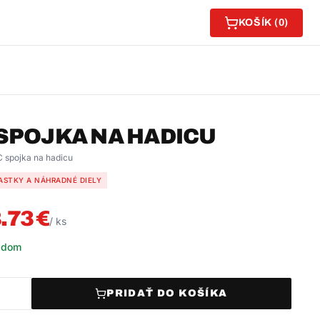
KOŠÍK (
0
)
 SPOJKA NA HADICU
C spojka na hadicu
ASTKY A NÁHRADNÉ DIELY
.73
€
/
ks
adom
PRIDAŤ DO KOŠÍKA