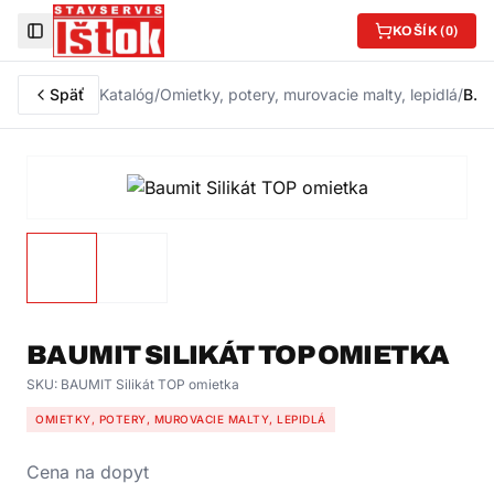
KOŠÍK (
0
)
Toggle Sidebar
Späť
Katalóg
/
Omietky, potery, murovacie malty, lepidlá
/
Baumit Silikát TOP omietka
BAUMIT SILIKÁT TOP OMIETKA
SKU:
BAUMIT Silikát TOP omietka
OMIETKY, POTERY, MUROVACIE MALTY, LEPIDLÁ
Cena na dopyt