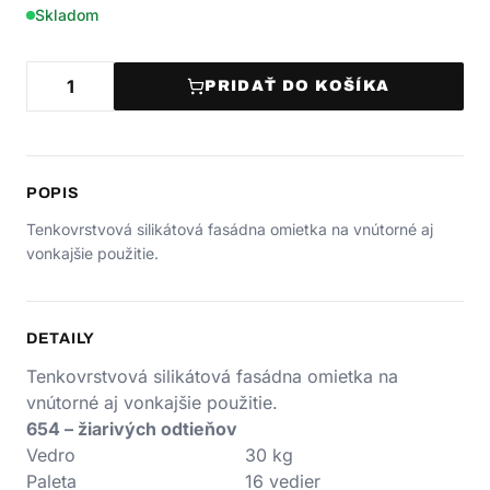
Skladom
PRIDAŤ DO KOŠÍKA
POPIS
Tenkovrstvová silikátová fasádna omietka na vnútorné aj
vonkajšie použitie.
DETAILY
Tenkovrstvová silikátová fasádna omietka na
vnútorné aj vonkajšie použitie.
654 – žiarivých odtieňov
Vedro
30 kg
Paleta
16 vedier