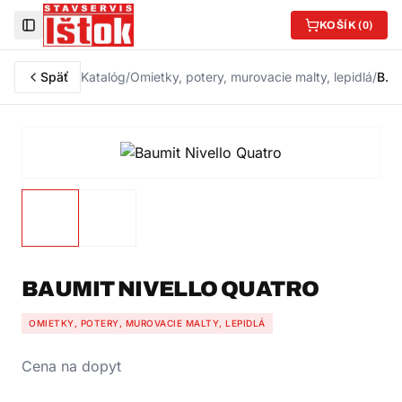
KOŠÍK (
0
)
Toggle Sidebar
Späť
Katalóg
/
Omietky, potery, murovacie malty, lepidlá
/
Baumit Nivello Quatro
BAUMIT NIVELLO QUATRO
OMIETKY, POTERY, MUROVACIE MALTY, LEPIDLÁ
Cena na dopyt